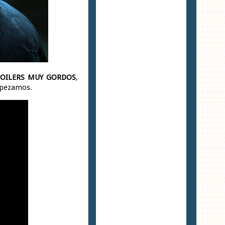
POILERS MUY GORDOS
,
mpezamos.