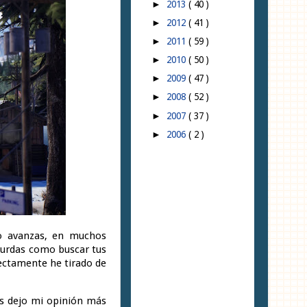
2013
( 40 )
►
2012
( 41 )
►
2011
( 59 )
►
2010
( 50 )
►
2009
( 47 )
►
2008
( 52 )
►
2007
( 37 )
►
2006
( 2 )
►
no avanzas, en muchos
bsurdas como buscar tus
rectamente he tirado de
os dejo mi opinión más