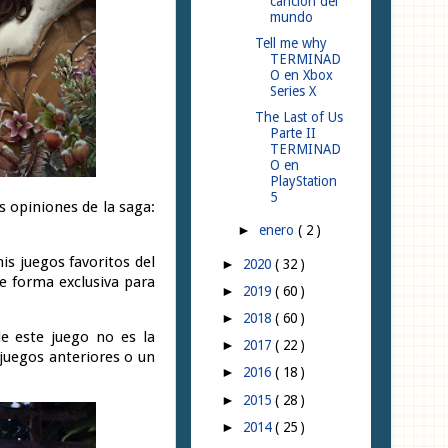
canción del
mundo
Tell me why
TERMINAD
O en Xbox
Series X
The Last of Us
Parte II
TERMINAD
O en
PlayStation
5
s opiniones de la saga:
enero
( 2 )
►
s juegos favoritos del
2020
( 32 )
►
e forma exclusiva para
2019
( 60 )
►
2018
( 60 )
►
de este juego no es la
2017
( 22 )
►
e juegos anteriores o un
2016
( 18 )
►
2015
( 28 )
►
2014
( 25 )
►