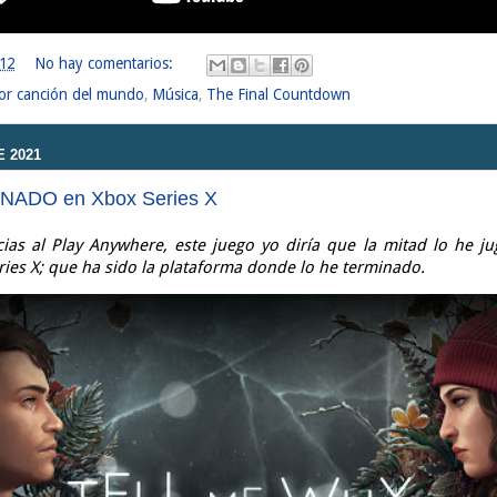
:12
No hay comentarios:
or canción del mundo
,
Música
,
The Final Countdown
 2021
INADO en Xbox Series X
ias al Play Anywhere, este juego yo diría que la mitad lo he 
eries X; que ha sido la plataforma donde lo he terminado.