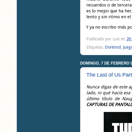
recuerdos o de tercer
es lo mejor que ha hec
lento y sin ritmo en el
Y ya no escribo más por
Publicado por
Luis
en
20
Etiquetas:
Dontnod
,
Jueg
DOMINGO, 7 DE FEBRERO D
The Last of Us Par
Nunca digas de este a
lado, ni qué hacía esa
último título de Nau
CAPTURAS DE PANTAL