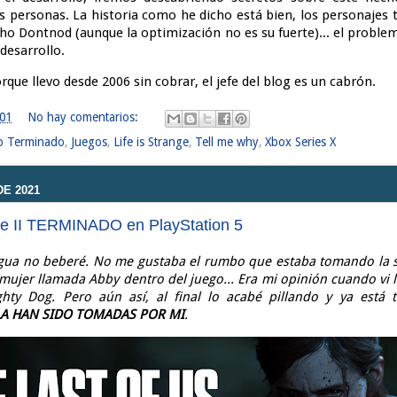
as personas. La historia como he dicho está bien, los personajes
ho Dontnod (aunque la optimización no es su fuerte)... el probl
 desarrollo.
que llevo desde 2006 sin cobrar, el jefe del blog es un cabrón.
:01
No hay comentarios:
o Terminado
,
Juegos
,
Life is Strange
,
Tell me why
,
Xbox Series X
E 2021
te II TERMINADO en PlayStation 5
gua no beberé. No me gustaba el rumbo que estaba tomando la s
 mujer llamada Abby dentro del juego... Era mi opinión cuando vi 
ghty Dog. Pero aún así, al final lo acabé pillando y ya está
LA HAN SIDO TOMADAS POR MI
.