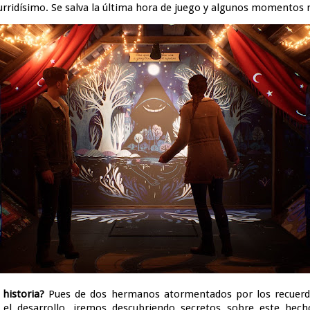
burridísimo. Se salva la última hora de juego y algunos momentos
 historia?
Pues de dos hermanos atormentados por los recuerd
el desarrollo, iremos descubriendo secretos sobre este hech