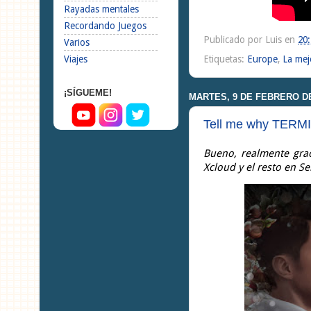
Rayadas mentales
Recordando Juegos
Publicado por
Luis
en
20
Varios
Viajes
Etiquetas:
Europe
,
La mej
¡SÍGUEME!
MARTES, 9 DE FEBRERO DE
Tell me why TERM
Bueno, realmente grac
Xcloud y el resto en S