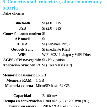
6. Conectividad, cobertura, almacenamiento y
batería
Datos oficiales:
Bluetooth
Sí (4.0 + HS)
USB
Sí (2.0 + HS)
Conexión como modem
Sí
AP móvil
Sí
DLNA
Sí (AllShare Play)
Outlook Sync
Sí (mediante Kies)
WiFi
WiFi 802.11a/b/g/n y WiFi Direct
AGPS / SW navegación
Sí / Navigation
Aplicación Sync con PC
Sí (Kies y Kies Air)
Memoria de usuario
16 GB
Memoria RAM
1 GB
Memoria externa
MicroSD hasta 64 GB
Capacidad
2.100 mAh
Tiempo en conversación
1.300 min (2G) / 700 min (3G)
Tiempo en espera
790 h (2G) / 590 h (3G)