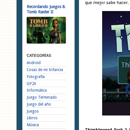
que mejor sabe hacer. 
Recordando Juegos 8.
Tomb Raider II
CATEGORÍAS
Android
Cosas de mi Infancia
Fotografía
GP2X
Informática
Juego Terminado
Juego del año
Juegos
Libros
Música
Thimbleweed Park 2
h