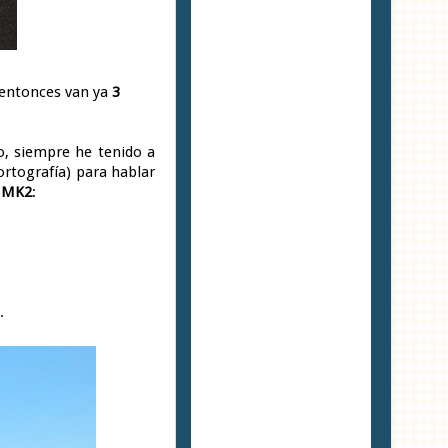
 entonces van ya
3
o, siempre he tenido a
ortografía) para hablar
 MK2
:
.