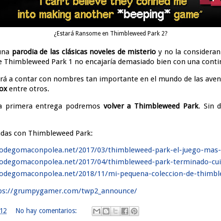
¿Estará Ransome en Thimbleweed Park 2?
 una
parodia de las clásicas noveles de misterio
y no la consideran 
de Thimbleweed Park 1 no encajaría demasiado bien con una conti
erá a contar con nombres tan importante en el mundo de las aven
Fox
entre otros.
a primera entrega podremos
volver a Thimbleweed Park
. Sin 
adas con Thimbleweed Park:
lodegomaconpolea.net/2017/03/thimbleweed-park-el-juego-mas
lodegomaconpolea.net/2017/04/thimbleweed-park-terminado-cu
lodegomaconpolea.net/2018/11/mi-pequena-coleccion-de-thimbl
ps://grumpygamer.com/twp2_announce/
:12
No hay comentarios: