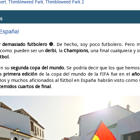
bert
,
Thimbleweed Park
,
Thimbleweed Park 2
26
 España!
y demasiado futbolero ⚽
. De hecho, soy poco futbolero. Pero 
, como pueden ser un
derbi
, la
Champions
, una final cualquiera y
tbol
.
on su
segunda copa del mundo
. Se podría decir que los que hemos
La
primera edición
de la copa del mundo de la FIFA fue en el
año
ños y muchos aficionados al fútbol en España habrán visto como 
temidos cuartos de final
.