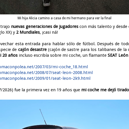
Mi hija Alicia camino a casa de mi hermano para ver la final
trajo
nuevas generaciones de jugadores
con más talento y desde
glo XX) y
2 Mundiales
, ¡casi ná!
vechar esta entrada para hablar sólo de fútbol. Después de tod
specie de
cajón desastre
(cajón de sastre para los talibanes de la 
i 20 años
incluso escribía sobre mi coche, un flamante
SEAT León
omaconpolea.net/2007/03/mi-coche_18.html
omaconpolea.net/2008/07/seat-leon-2008.html
omaconpolea.net/2009/01/seat-leon-2k9.html
7/2026) fue la primera vez en 19 años que
mi coche me dejó tirado