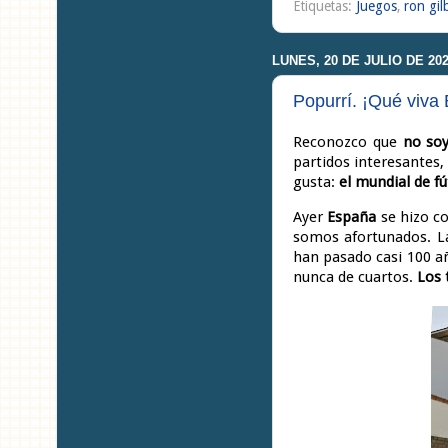
Etiquetas:
Juegos
,
ron gil
LUNES, 20 DE JULIO DE 20
Popurrí. ¡Qué viva
Reconozco que
no so
partidos interesantes
gusta:
el mundial de fú
Ayer
España
se hizo c
somos afortunados. 
han pasado casi 100 a
nunca de cuartos.
Los 