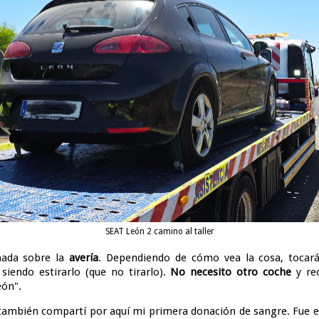
SEAT León 2 camino al taller
ada sobre la
avería
. Dependiendo de cómo vea la cosa, tocará
siendo estirarlo (que no tirarlo).
No necesito otro coche
y re
eón".
 también compartí por aquí mi primera donación de sangre. Fue 