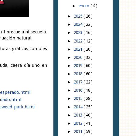
enero
( 4 )
►
2025
( 26 )
►
2024
( 22 )
►
ni precuela ni secuela.
2023
( 16 )
►
nuación natural.
2022
( 12 )
►
turas gráficas como es
2021
( 20 )
►
2020
( 32 )
►
duda, caerá día uno en
2019
( 60 )
►
2018
( 60 )
►
2017
( 22 )
►
2016
( 18 )
►
-esperado.html
2015
( 28 )
►
idado.html
eweed-park.html
2014
( 25 )
►
2013
( 40 )
►
2012
( 41 )
►
2011
( 59 )
►