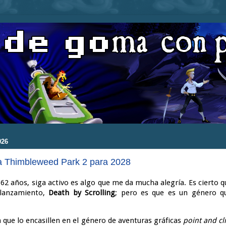
026
ia Thimbleweed Park 2 para 2028
s 62 años, siga activo es algo que me da mucha alegría. Es cierto
 lanzamiento,
Death by Scrolling
; pero es que es un género q
a que lo encasillen en el género de aventuras gráficas
point and cl