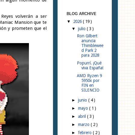
BLOG ARCHIVE
Reyes volverán a ser
2026
( 19 )
▼
Maniac Mansion que te
sión y prometen que el
julio
( 3 )
▼
Ron Gilbert
anuncia
Thimblewee
d Park 2
para 2028
Popurrí. ¡Qué
viva España!
AMD Ryzen 9
5950x por
FIN en
SILENCIO
junio
( 4 )
►
mayo
( 1 )
►
abril
( 3 )
►
marzo
( 2 )
►
febrero
( 2 )
►