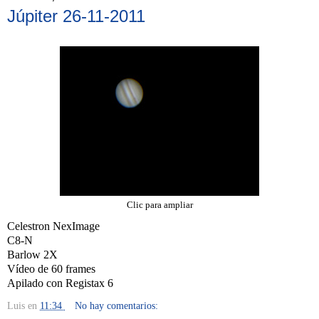
Júpiter 26-11-2011
Clic para ampliar
Celestron NexImage
C8-N
Barlow 2X
Vídeo de 60 frames
Apilado con Registax 6
Luis
en
11:34
No hay comentarios: