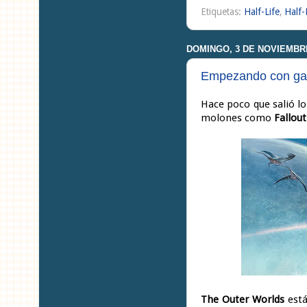
Etiquetas:
Half-Life
,
Half-
DOMINGO, 3 DE NOVIEMBRE
Empezando con gan
Hace poco que salió l
molones como
Fallou
The Outer Worlds
está