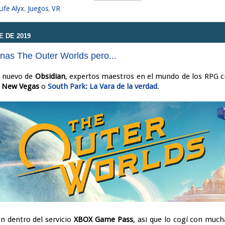
Life Alyx
,
Juegos
,
VR
 DE 2019
as The Outer Worlds pero...
o nuevo de
Obsidian
, expertos maestros en el mundo de los RPG c
t New Vegas
o
South Park: La Vara de la verdad
.
n dentro del servicio
XBOX Game Pass
, asi que lo cogí con mu