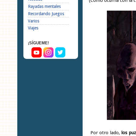
(Como ocurría con la 
Rayadas mentales
Recordando Juegos
Varios
Viajes
¡SÍGUEME!
Por otro lado,
los pu