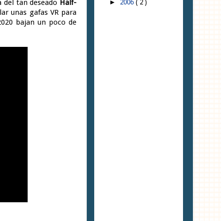
a del tan deseado
Half-
2006
( 2 )
►
llar unas gafas VR para
 2020 bajan un poco de