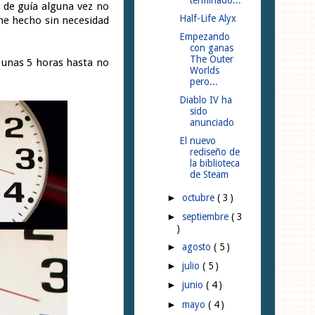
o de guía alguna vez no
Half-Life Alyx
 he hecho sin necesidad
Empezando
con ganas
The Outer
e unas 5 horas hasta no
Worlds
pero...
Diablo IV ha
sido
anunciado
El nuevo
rediseño de
la biblioteca
de Steam
octubre
( 3 )
►
septiembre
( 3
►
)
agosto
( 5 )
►
julio
( 5 )
►
junio
( 4 )
►
mayo
( 4 )
►