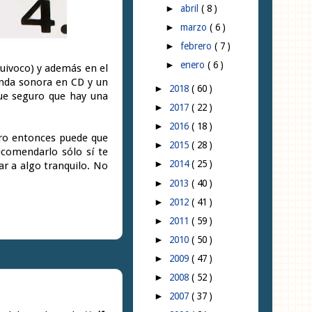
abril
( 8 )
►
marzo
( 6 )
►
febrero
( 7 )
►
enero
( 6 )
►
quivoco) y además en el
anda sonora en CD y un
2018
( 60 )
►
que seguro que hay una
2017
( 22 )
►
2016
( 18 )
►
pero entonces puede que
2015
( 28 )
►
ecomendarlo sólo sí te
2014
( 25 )
►
ar a algo tranquilo. No
2013
( 40 )
►
2012
( 41 )
►
2011
( 59 )
►
2010
( 50 )
►
2009
( 47 )
►
2008
( 52 )
►
2007
( 37 )
►