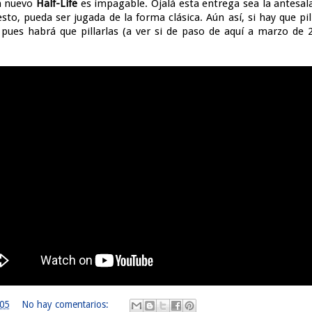
n nuevo
Half-Life
es impagable. Ojalá esta entrega sea la antesal
sto, pueda ser jugada de la forma clásica. Aún así, si hay que pi
 pues habrá que pillarlas (a ver si de paso de aquí a marzo de
:05
No hay comentarios: