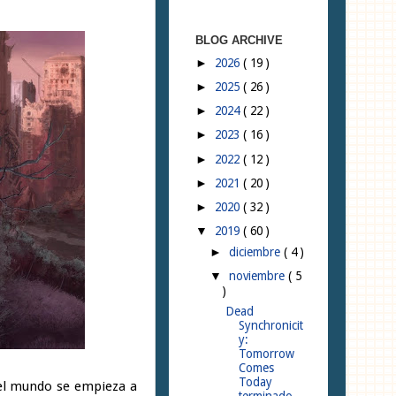
BLOG ARCHIVE
2026
( 19 )
►
2025
( 26 )
►
2024
( 22 )
►
2023
( 16 )
►
2022
( 12 )
►
2021
( 20 )
►
2020
( 32 )
►
2019
( 60 )
▼
diciembre
( 4 )
►
noviembre
( 5
▼
)
Dead
Synchronicit
y:
Tomorrow
Comes
Today
 el mundo se empieza a
terminado...