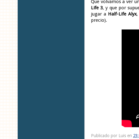
Que volvamos a ver u
Life 3
, y que por supue
jugar a
Half-Life Alyx
,
precio).
Publicado por
Luis
en
23