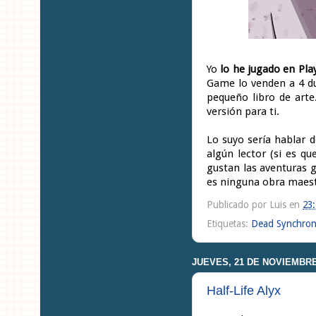
Yo
lo he jugado en Pla
Game lo venden a 4 du
pequeño libro de arte
versión para ti.
Lo suyo sería hablar d
algún lector (si es q
gustan las aventuras g
es ninguna obra maest
Publicado por
Luis
en
23
Etiquetas:
Dead Synchron
JUEVES, 21 DE NOVIEMBRE
Half-Life Alyx