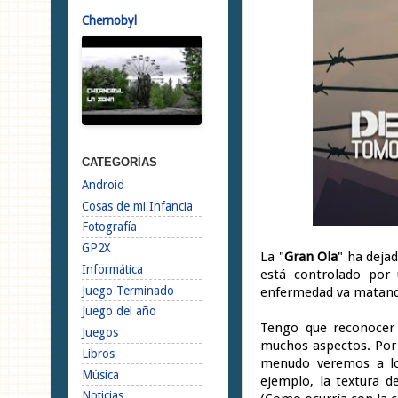
Chernobyl
CATEGORÍAS
Android
Cosas de mi Infancia
Fotografía
GP2X
La "
Gran Ola
" ha deja
Informática
está controlado por 
Juego Terminado
enfermedad va matando
Juego del año
Tengo que reconocer 
Juegos
muchos aspectos. Por 
Libros
menudo veremos a lo
Música
ejemplo, la textura d
Noticias