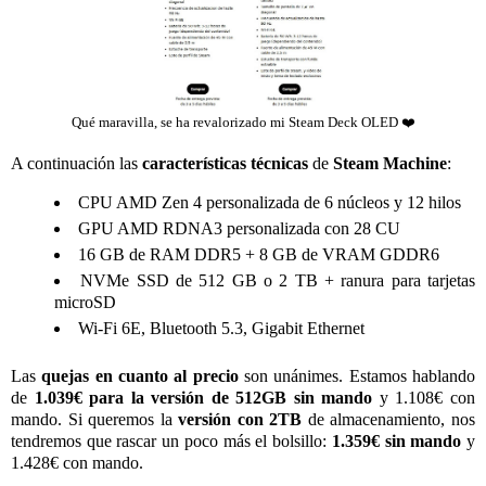
Qué maravilla, se ha revalorizado mi Steam Deck OLED ❤️
A continuación las
características técnicas
de
Steam Machine
:
CPU AMD Zen 4 personalizada de 6 núcleos y 12 hilos
GPU AMD RDNA3 personalizada con 28 CU
16 GB de RAM DDR5 + 8 GB de VRAM GDDR6
NVMe SSD de 512 GB o 2 TB + ranura para tarjetas
microSD
Wi‑Fi 6E, Bluetooth 5.3, Gigabit Ethernet
Las
quejas en cuanto al precio
son unánimes. Estamos hablando
de
1.039€ para la versión de 512GB
sin mando
y 1.108€ con
mando. Si queremos la
versión con 2TB
de almacenamiento, nos
tendremos que rascar un poco más el bolsillo:
1.359€ sin mando
y
1.428€ con mando.