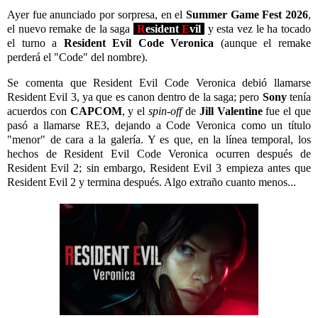
Ayer fue anunciado por sorpresa, en el
Summer Game Fest 2026
,
el nuevo remake de la saga
R
esident
E
vil
y esta vez le ha tocado
el turno a
Resident Evil Code Veronica
(aunque el remake
perderá el "Code" del nombre).
Se comenta que Resident Evil Code Veronica debió llamarse
Resident Evil 3, ya que es canon dentro de la saga; pero
Sony
tenía
acuerdos con
CAPCOM
, y el
spin-off
de
Jill Valentine
fue el que
pasó a llamarse RE3, dejando a Code Veronica como un título
"menor" de cara a la galería. Y es que, en la línea temporal, los
hechos de Resident Evil Code Veronica ocurren después de
Resident Evil 2; sin embargo, Resident Evil 3 empieza antes que
Resident Evil 2 y termina después. Algo extraño cuanto menos...