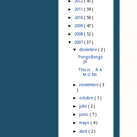
2012
( 41 )
►
2011
( 59 )
►
2010
( 50 )
►
2009
( 47 )
►
2008
( 52 )
►
2007
( 37 )
▼
diciembre
( 2 )
▼
PongoBongo
2X
This is… R A
M O N!!
noviembre
( 3
►
)
octubre
( 1 )
►
julio
( 2 )
►
junio
( 7 )
►
mayo
( 4 )
►
abril
( 2 )
►