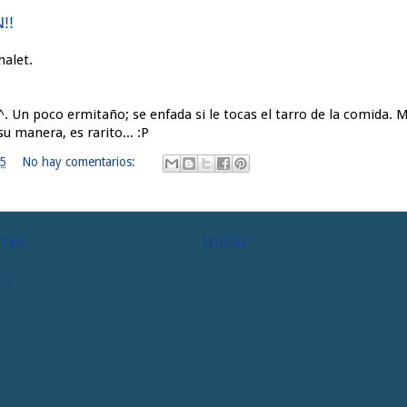
!!
halet.
. Un poco ermitaño; se enfada si le tocas el tarro de la comida. 
u manera, es rarito... :P
5
No hay comentarios:
ntes
Inicio
 )