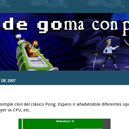
 DE 2007
mple clon del clásico Pong. Espero ir añadiéndole diferentes opc
ayer vs CPU, etc.