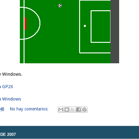
y Windows.
a GP2X
ra Windows
:48
No hay comentarios:
DE 2007