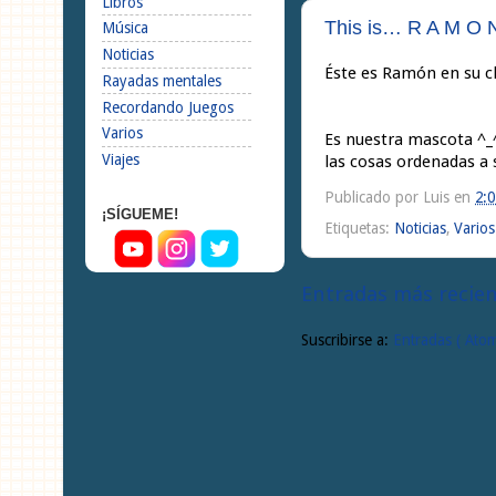
Libros
This is… R A M O N
Música
Noticias
Éste es Ramón en su c
Rayadas mentales
Recordando Juegos
Varios
Es nuestra mascota ^_^
Viajes
las cosas ordenadas a s
Publicado por
Luis
en
2:0
¡SÍGUEME!
Etiquetas:
Noticias
,
Varios
Entradas más recie
Suscribirse a:
Entradas ( Atom