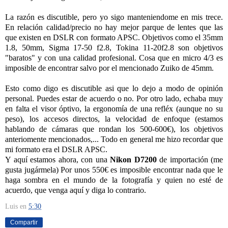
La razón es discutible, pero yo sigo manteniendome en mis trece.
En relación calidad/precio no hay mejor parque de lentes que las
que existen en DSLR con formato APSC. Objetivos como el 35mm
1.8, 50mm, Sigma 17-50 f2.8, Tokina 11-20f2.8 son objetivos
"baratos" y con una calidad profesional. Cosa que en micro 4/3 es
imposible de encontrar salvo por el mencionado Zuiko de 45mm.
Esto como digo es discutible asi que lo dejo a modo de opinión
personal. Puedes estar de acuerdo o no. Por otro lado, echaba muy
en falta el visor óptivo, la ergonomía de una refléx (aunque no su
peso), los accesos directos, la velocidad de enfoque (estamos
hablando de cámaras que rondan los 500-600€), los objetivos
anteriomente mencionados,... Todo en general me hizo recordar que
mi formato era el DSLR APSC.
Y aquí estamos ahora, con una
Nikon D7200
de importación (me
gusta jugármela) Por unos 550€ es imposible encontrar nada que le
haga sombra en el mundo de la fotografía y quien no esté de
acuerdo, que venga aquí y diga lo contrario.
Luis
en
5:30
Compartir