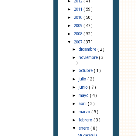
2012
( 41 )
►
2011
( 59 )
►
2010
( 50 )
►
2009
( 47 )
►
2008
( 52 )
►
2007
( 37 )
▼
diciembre
( 2 )
►
noviembre
( 3
►
)
octubre
( 1 )
►
julio
( 2 )
►
junio
( 7 )
►
mayo
( 4 )
►
abril
( 2 )
►
marzo
( 5 )
►
febrero
( 3 )
►
enero
( 8 )
▼
Mi carátula