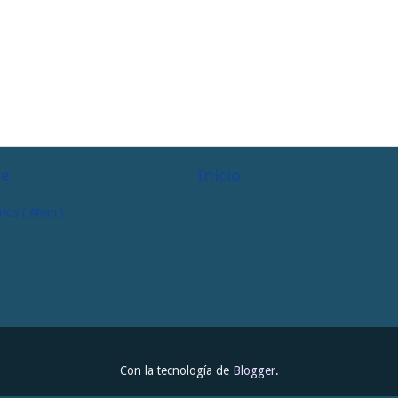
te
Inicio
ios ( Atom )
Con la tecnología de
Blogger
.