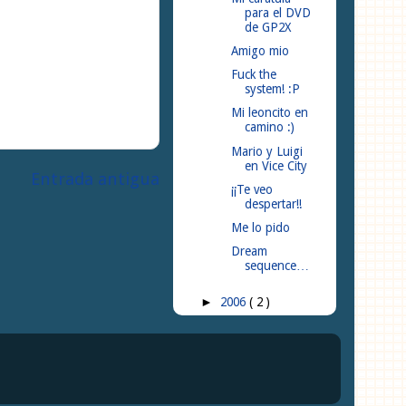
para el DVD
de GP2X
Amigo mio
Fuck the
system! :P
Mi leoncito en
camino :)
Mario y Luigi
en Vice City
Entrada antigua
¡¡Te veo
despertar!!
Me lo pido
Dream
sequence…
2006
( 2 )
►