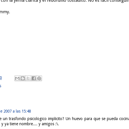
n la yema clarita y el rebordillo tostadito. No es fácil conseguir
immy.
0
s
e 2007 a las 15:48
ne un trasfondo psicologico implicito? Un huevo para que se pueda coc
ón y ya tiene nombre.... y amigos :\.