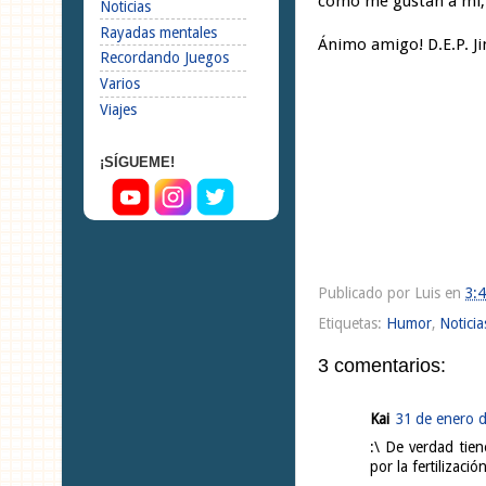
como me gustan a mi, co
Noticias
Rayadas mentales
Ánimo amigo! D.E.P. J
Recordando Juegos
Varios
Viajes
¡SÍGUEME!
Publicado por
Luis
en
3:4
Etiquetas:
Humor
,
Noticia
3 comentarios:
Kai
31 de enero d
:\ De verdad tie
por la fertilizaci