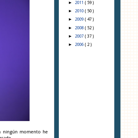
2011
( 59 )
►
2010
( 50 )
►
2009
( 47 )
►
2008
( 52 )
►
2007
( 37 )
►
2006
( 2 )
►
 en ningún momento he
rcado.