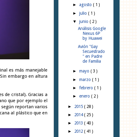
agosto
( 1 )
►
julio
( 1 )
►
junio
( 2 )
▼
Análisis Google
Nexus 6P
by Huawei
Avión "Gay
Secuestrado
" en Padre
de Familia
minal es más manejable
mayo
( 3 )
►
 Sin embargo en altura
marzo
( 1 )
►
febrero
( 1 )
►
 de cristal). Gracias a
enero
( 2 )
►
ano que por ejemplo el
o, según reportan varios
2015
( 28 )
►
cana al plástico que en
2014
( 25 )
►
2013
( 40 )
►
2012
( 41 )
►