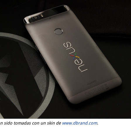
han sido tomadas con un skin de
www.dbrand.com
.