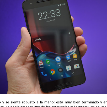
o y se siente robusto a la mano; está muy bien terminado y
ste. Es posiblemente uno de los terminales más 'premium' del me