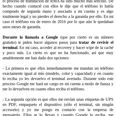
el proceso de tramitación de RMA ha sido mucho más sencillo. De
hecho cuando contacté con ellos le dije que el teléfono lo había
comprado de segunda mano y asociado a mi cuenta y es algo
totalmente legal y no pierdes el derecho a la garantía por ello. En mi
caso el teléfono era de enero de 2016 por lo que aún le quedaban
unos meses de garantía.
Durante la llamada a Google
(que por cierto es un número
gratuito) te piden hacer algunos pasos para
tratar de revivir el
terminal
. En mi caso, acceder al recovery y hacer wipe de la caché
y poco más. Lo cierto es que no ha funcionado, así que muy
amablemente me han dado dos opciones:
- La primera es que ellos inmediatamente me mandan un teléfono
exactamente igual al mío (modelo, color y capacidad) y en cuanto
lo reciba yo les devuelvo el terminal averiado. Durante todo este
proceso Google me hará un cargo en mi cuenta a modo de fianza y
me lo devuelven en cuanto ellos reciba el teléfono.
- La segunda opción es que ellos me envían unas etiquetas de UPS
en PDF, empaqueto el dispositivo (sólo el terminal, sin ningún
accesorio) y yo me pongo en contacto con la empresa de
mensajería. Ellos se lo llevan y cuando Google lo reciba, me