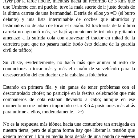
Ayer por la tarde noche, mientras hacia un recorrido de 3 kms que
une Umbrete con mi pueblo, tuve la mala suerte de ir justo detrás de
la última carreta de una hermandad. Detrás de ellos yo =D (el burro
delante) y una lista interminable de coches que aburridos y
fastidiados no dejaban de tocar el claxón. El tractorista de la última
carreta no aguantó más, se bajó aparentemente irritado y gritando
amenazó a la sufrida cola con atravesar el tractor en mitad de la
carretera para que no pasara nadie (todo ésto delante de la guardia
civil de tráfico).
Su chiste, evidentemente, no hacía más que animar al resto de
conductores a tocar más y más el claxón de su vehículo para la
desesperación del conductor de la cabalgata folclórica.
Estando en primera fila, y sin ganas de tener problemas con el
descontrolado chofer; no participé en la festiva celebración que mis
compañeros de cola estaban llevando a cabo; aunque en ese
momento no me hubiera importado estar 3 ó 4 posiciones más atrás
para unirme a ellos, moderadamente... >:)
No es la respuesta más idónea hacia una costumbre tan arraigada en
nuestra tierra, pero de alguna forma hay que liberar la tensión que
genera recorrer 1 km en media hora detrás de una panda de
paletos